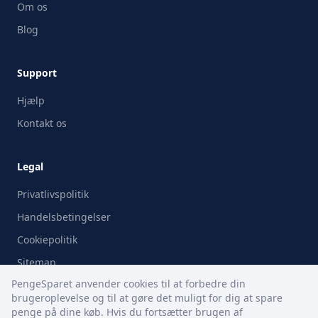
Om os
Blog
Support
Hjælp
Kontakt os
Legal
Privatlivspolitik
Handelsbetingelser
Cookiepolitik
Sitemap
PengeSparet anvender cookies til at forbedre din
brugeroplevelse og til at gøre det muligt for dig at spare
penge på dine køb. Hvis du fortsætter brugen af