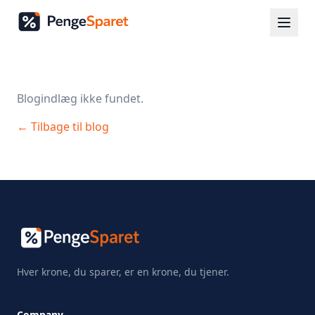
Blogindlæg ikke fundet.
← Tilbage til blog
Hver krone, du sparer, er en krone, du tjener.
Company