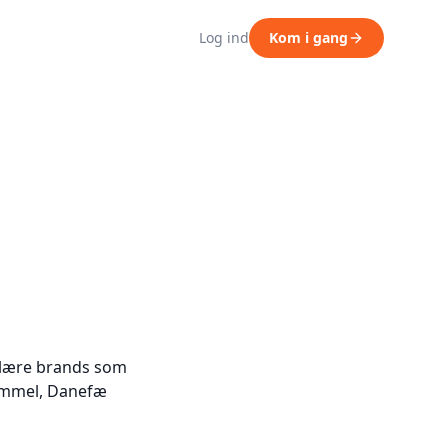
Log ind
Kom i gang
ulære brands som
Hummel, Danefæ