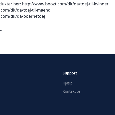
odukter her:
http://www.boozt.com/dk/da/toej-til-kvinder
.com/dk/da/toej-til-maend
.com/dk/da/boernetoej
!
Support
Hjælp
Kontakt os