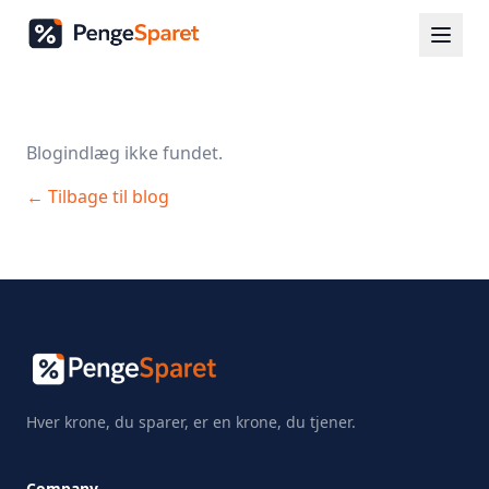
Blogindlæg ikke fundet.
← Tilbage til blog
Hver krone, du sparer, er en krone, du tjener.
Company