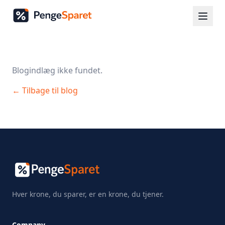
Blogindlæg ikke fundet.
← Tilbage til blog
Hver krone, du sparer, er en krone, du tjener.
Company