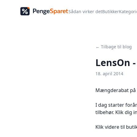
Sådan virker det
Butikker
Kategori
← Tilbage til blog
LensOn -
18. april 2014
Mængderabat på l
I dag starter for
tilbehør. Klik dig
Klik videre til bu