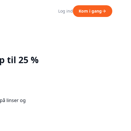
Log ind
Kom i gang
 til 25 %
på linser og