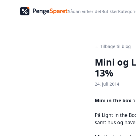
Sådan virker det
Butikker
Kategori
← Tilbage til blog
Mini og L
13%
24. juli 2014
Mini in the box
o
På Light in the B
samt hus og have