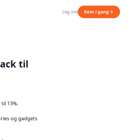
Log ind
Kom i gang
ack til
til 13%.
ories og gadgets