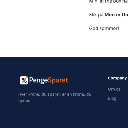
Mini in the box ha
Klik på
Mini in th
God sommer!
Company
Om os
Hver krone, du sparer, er en krone, du
Blog
tjener.