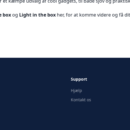
r et kæmpe udvalg af cool gadgets, til både sjov og praktis
e box
og
Light in the box
her, for at komme videre og få di
Support
Hjælp
Kontakt os