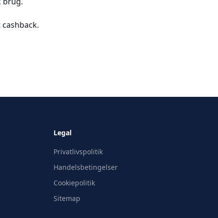
k brug.
t cashback.
Legal
Privatlivspolitik
Handelsbetingelser
Cookiepolitik
Sitemap