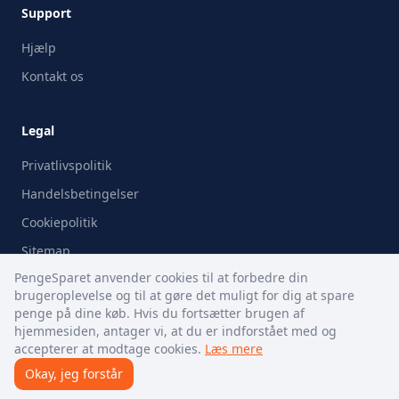
Support
Hjælp
Kontakt os
Legal
Privatlivspolitik
Handelsbetingelser
Cookiepolitik
Sitemap
PengeSparet anvender cookies til at forbedre din
brugeroplevelse og til at gøre det muligt for dig at spare
penge på dine køb. Hvis du fortsætter brugen af
hjemmesiden, antager vi, at du er indforstået med og
© 2009-
2026
PengeSparet.dk. All rights reserved.
accepterer at modtage cookies.
Læs mere
Okay, jeg forstår