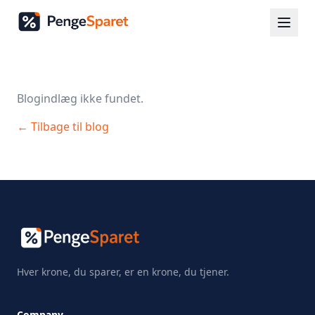
Blogindlæg ikke fundet.
← Tilbage til blog
Hver krone, du sparer, er en krone, du tjener.
Company