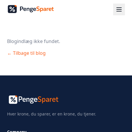
Blogindlæg ikke fundet.
← Tilbage til blog
Hver krone, du sparer, er en krone, du tjener.
Company