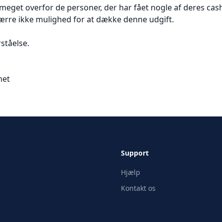
g meget overfor de personer, der har fået nogle af deres cas
sværre ikke mulighed for at dække denne udgift.
rståelse.
met
Support
Hjælp
Kontakt os