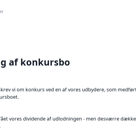
er
g af konkursbo
krev vi om konkurs ved en af vores udbydere, som medført
ursboet.
 fået vores dividende af udlodningen - men desværre dækk
.