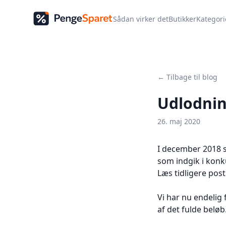
Sådan virker det
Butikker
Kategori
← Tilbage til blog
Udlodnin
26. maj 2020
I december 2018 s
som indgik i konk
Læs tidligere post
Vi har nu endelig
af det fulde beløb