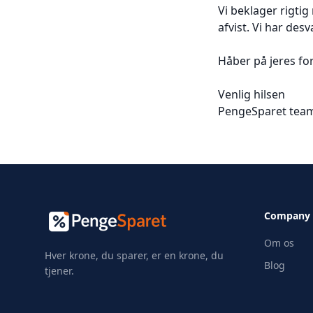
Vi beklager rigti
afvist. Vi har de
Håber på jeres fo
Venlig hilsen
PengeSparet tea
Company
Om os
Hver krone, du sparer, er en krone, du
Blog
tjener.