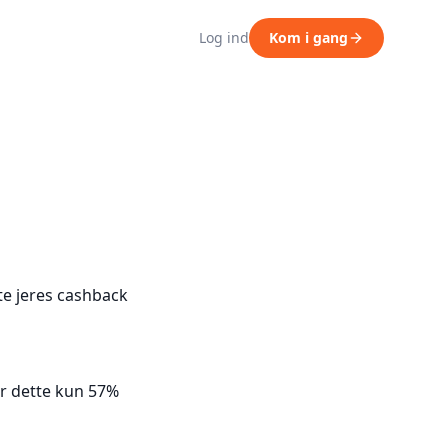
Log ind
Kom i gang
e jeres cashback
er dette kun 57%