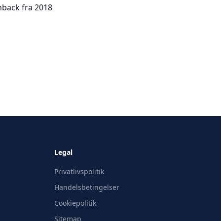
hback fra 2018
Legal
Privatlivspolitik
Handelsbetingelser
Cookiepolitik
Sitemap