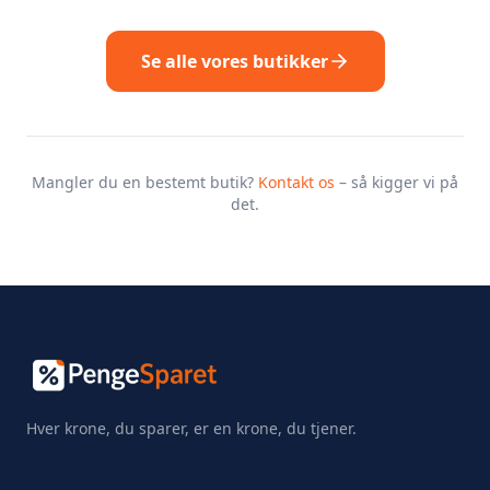
Se alle vores butikker
Mangler du en bestemt butik?
Kontakt os
– så kigger vi på
det.
Hver krone, du sparer, er en krone, du tjener.