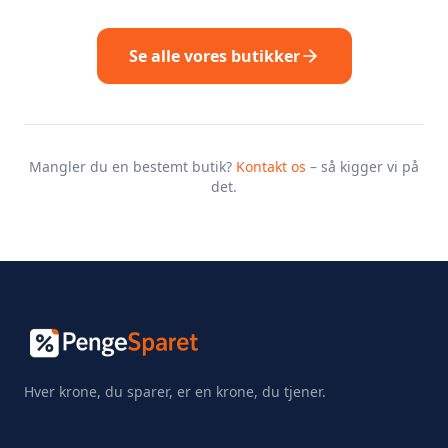
Se alle vores butikker
Mangler du en bestemt butik?
Kontakt os
– så kigger vi på
det.
Hver krone, du sparer, er en krone, du tjener.