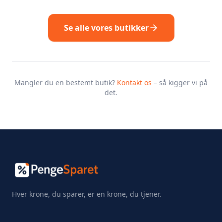
Se alle vores butikker
Mangler du en bestemt butik?
Kontakt os
– så kigger vi på
det.
Hver krone, du sparer, er en krone, du tjener.