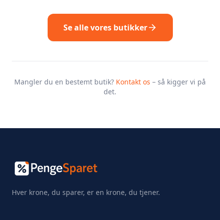
Se alle vores butikker
Mangler du en bestemt butik?
Kontakt os
– så kigger vi på
det.
Hver krone, du sparer, er en krone, du tjener.