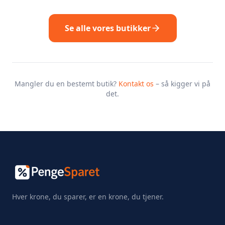
Se alle vores butikker
Mangler du en bestemt butik?
Kontakt os
– så kigger vi på
det.
Hver krone, du sparer, er en krone, du tjener.