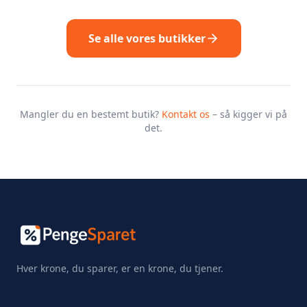
Se alle vores butikker
Mangler du en bestemt butik?
Kontakt os
– så kigger vi på
det.
Hver krone, du sparer, er en krone, du tjener.