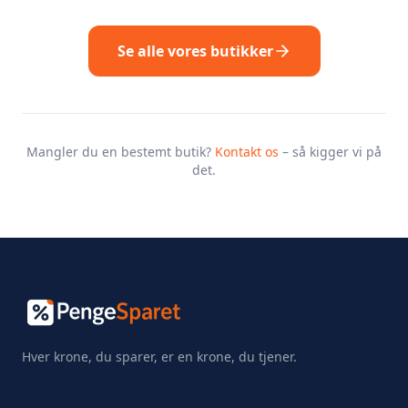
Se alle vores butikker
Mangler du en bestemt butik?
Kontakt os
– så kigger vi på
det.
Hver krone, du sparer, er en krone, du tjener.