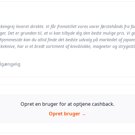
kengrej leveret direkte. Vi får fremstillet vores varer førstehånds fra f
inger. Det er grunden til, at vi kan tilbyde dig den bedst mulige pris. V
es hjemmeside kan du altid finde det bedste udvalg på markedet af japa
keknive, har vi et bredt sortiment af knivblokke, magneter og strygestå
ilgængelig
Opret en bruger for at optjene cashback.
Opret bruger →