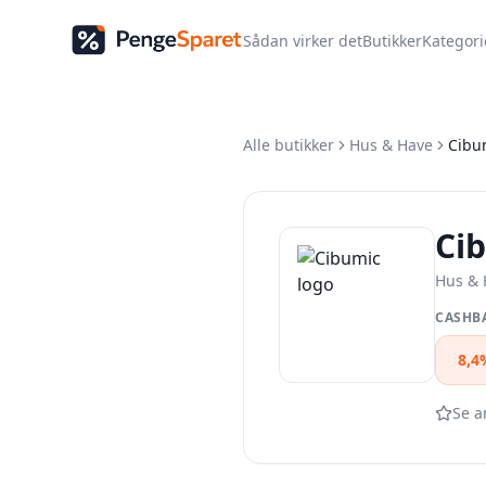
Sådan virker det
Butikker
Kategori
Alle butikker
Hus & Have
Cibu
Ci
Hus & 
CASHB
8,4
Se a