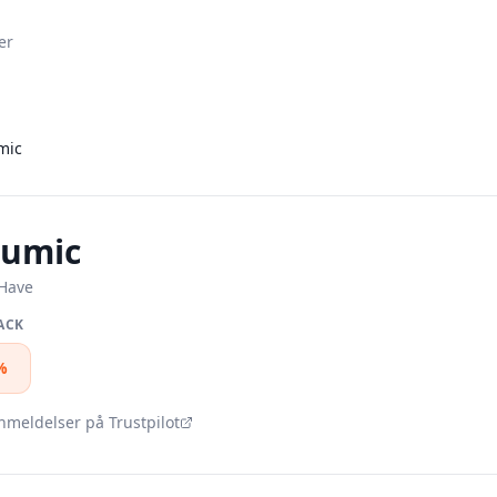
er
mic
bumic
Have
ACK
%
nmeldelser på Trustpilot