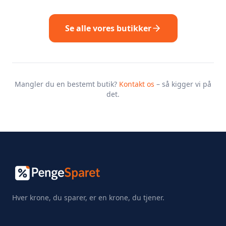
Se alle vores butikker
Mangler du en bestemt butik?
Kontakt os
– så kigger vi på
det.
Hver krone, du sparer, er en krone, du tjener.