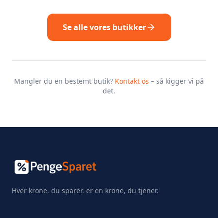
Se alle vores butikker
Mangler du en bestemt butik?
Kontakt os
– så kigger vi på
det.
Hver krone, du sparer, er en krone, du tjener.