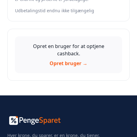
Udbetalingstid endnu ikke tilgængelig
Opret en bruger for at optjene
cashback.
Opret bruger →
Hver krone, du sparer, er en krone, du tjener.