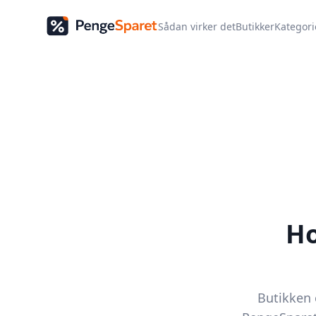
Sådan virker det
Butikker
Kategori
H
Butikken e