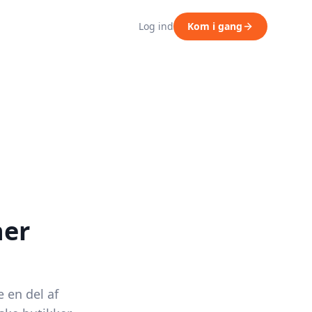
Log ind
Kom i gang
her
e en del af