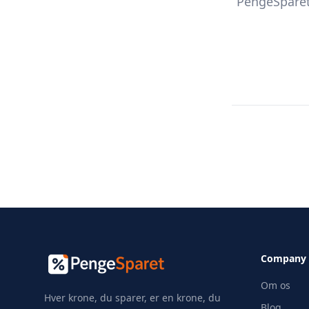
PengeSparet
Company
Om os
Hver krone, du sparer, er en krone, du
Blog