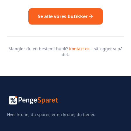
Se alle vores butikker
Mangler du en bestemt butik?
Kontakt os
– så kigger vi på
det.
Hver krone, du sparer, er en krone, du tjener.