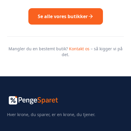
Se alle vores butikker
Mangler du en bestemt butik?
Kontakt os
– så kigger vi på
det.
Hver krone, du sparer, er en krone, du tjener.