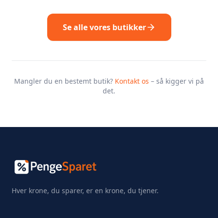
Se alle vores butikker
Mangler du en bestemt butik?
Kontakt os
– så kigger vi på
det.
Hver krone, du sparer, er en krone, du tjener.