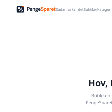
Sådan virker det
Butikker
Kategori
Hov,
Butikken e
PengeSparet