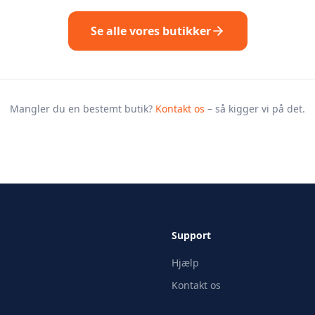
Se alle vores butikker
Mangler du en bestemt butik?
Kontakt os
– så kigger vi på det.
Support
Hjælp
Kontakt os