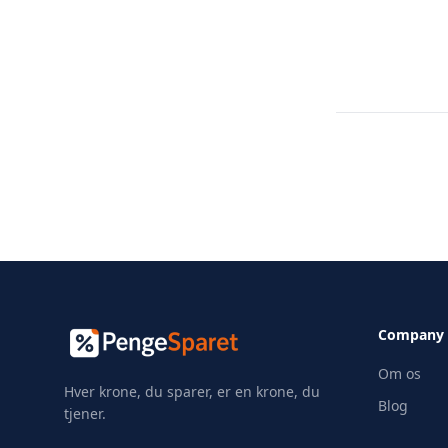
Company
Om os
Hver krone, du sparer, er en krone, du
Blog
tjener.