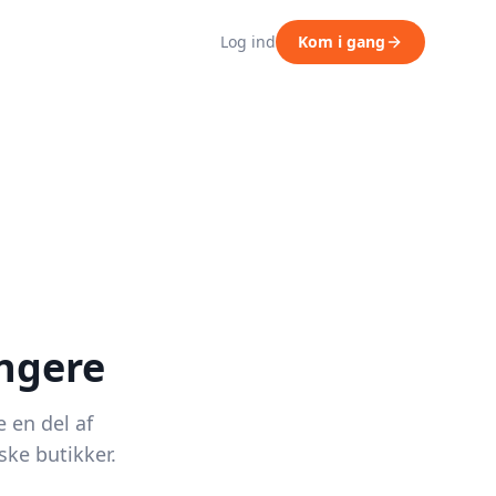
Log ind
Kom i gang
ængere
e en del af
ke butikker.