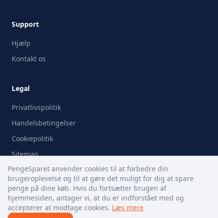
Support
Hjælp
Kontakt os
Legal
Privatlivspolitik
Handelsbetingelser
Cookiepolitik
Sitemap
PengeSparet anvender cookies til at forbedre din
brugeroplevelse og til at gøre det muligt for dig at spare
penge på dine køb. Hvis du fortsætter brugen af
hjemmesiden, antager vi, at du er indforstået med og
© 2009-
2026
PengeSparet.dk. All rights reserved.
accepterer at modtage cookies.
Læs mere