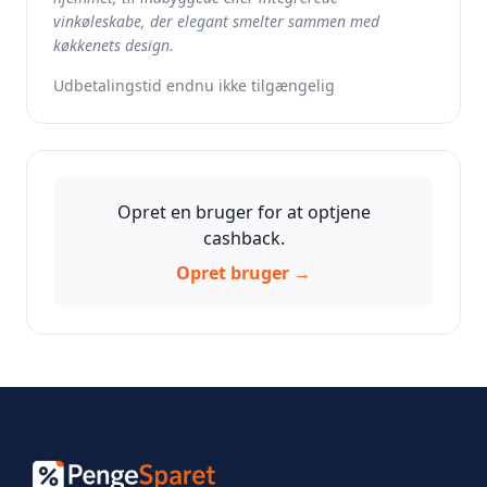
vinkøleskabe, der elegant smelter sammen med
køkkenets design.
Udbetalingstid endnu ikke tilgængelig
Opret en bruger for at optjene
cashback.
Opret bruger →