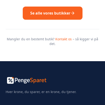
Se alle vores butikker
Mangler du en bestemt butik?
Kontakt os
– så kigger vi på
det.
Hver krone, du sparer, er en krone, du tjener.