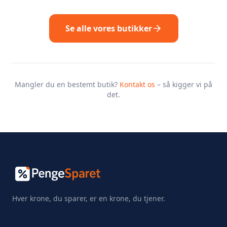
Se alle vores butikker
Mangler du en bestemt butik?
Kontakt os
– så kigger vi på
det.
Hver krone, du sparer, er en krone, du tjener.