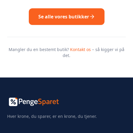
Se alle vores butikker
Mangler du en bestemt butik?
Kontakt os
– så kigger vi på
det.
Hver krone, du sparer, er en krone, du tjener.