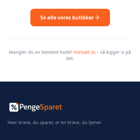
Se alle vores butikker
Mangler du en bestemt butik?
Kontakt os
– så kigger vi på
det.
Hver krone, du sparer, er en krone, du tjener.