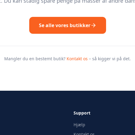
. Du kan stadig spare penge på masser af andre dans
Se alle vores butikker
Mangler du en bestemt butik?
Kontakt os
– så kigger vi på det.
Support
Hjælp
Kontakt os