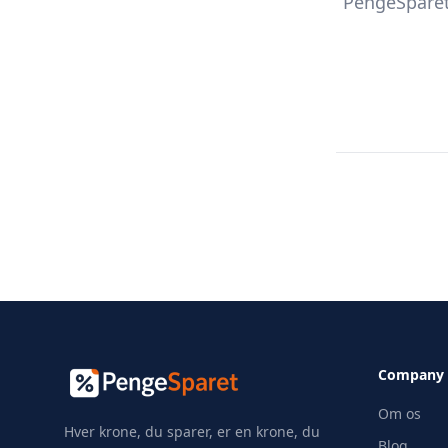
PengeSparet
Company
Om os
Hver krone, du sparer, er en krone, du
Blog