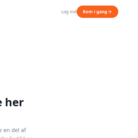
Log ind
Kom i gang
e her
e en del af