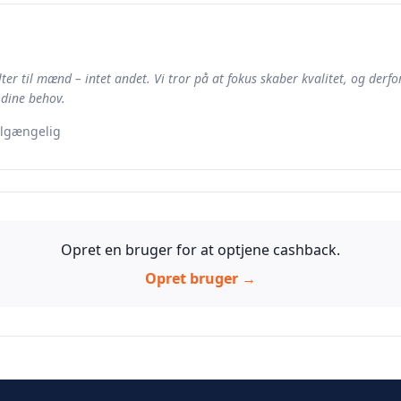
lter til mænd – intet andet. Vi tror på at fokus skaber kvalitet, og derf
 dine behov.
ilgængelig
Opret en bruger for at optjene cashback.
Opret bruger →