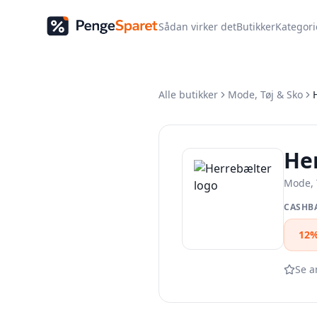
Sådan virker det
Butikker
Kategori
Alle butikker
Mode, Tøj & Sko
He
Mode, 
CASHB
12
Se a