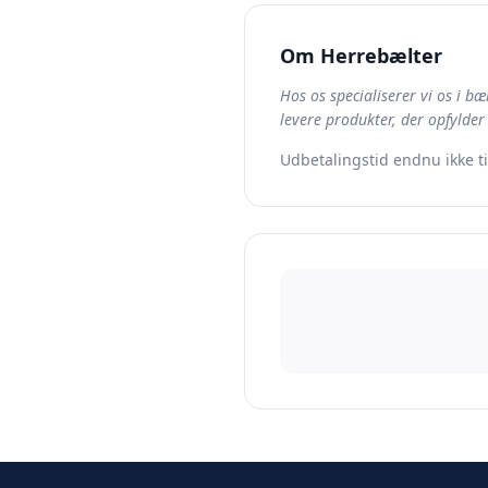
Om
Herrebælter
Hos os specialiserer vi os i bæ
levere produkter, der opfylder
Udbetalingstid endnu ikke t