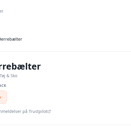
er
Herrebælter
rrebælter
Tøj & Sko
ACK
%
nmeldelser på Trustpilot