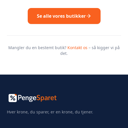
Se alle vores butikker
Mangler du en bestemt butik?
Kontakt os
– så kigger vi på
det.
Hver krone, du sparer, er en krone, du tjener.