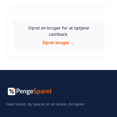
Opret en bruger for at optjene
cashback.
Opret bruger →
Hver krone, du sparer, er en krone, du tjener.