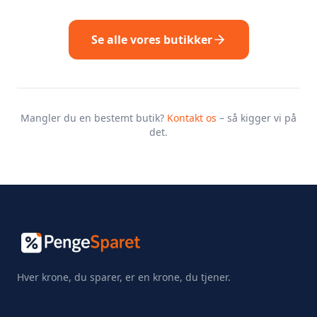
Se alle vores butikker
Mangler du en bestemt butik?
Kontakt os
– så kigger vi på
det.
Hver krone, du sparer, er en krone, du tjener.