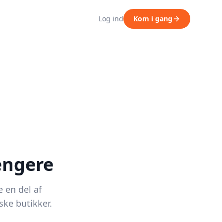
Log ind
Kom i gang
ængere
e en del af
ke butikker.