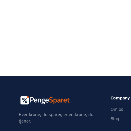
Company
Om os
Hver krone, du sparer, er en krone, du
Blog
tjener.