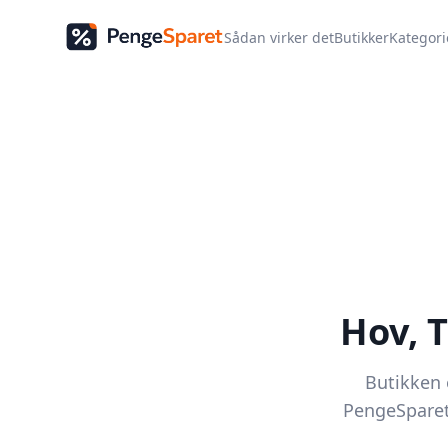
Sådan virker det
Butikker
Kategori
Hov,
T
Butikken e
PengeSparet