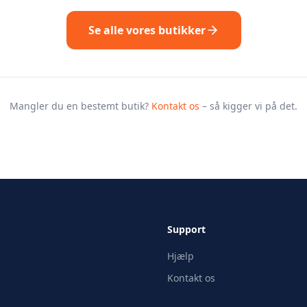
Se alle vores butikker
Mangler du en bestemt butik?
Kontakt os
– så kigger vi på det.
Support
Hjælp
Kontakt os