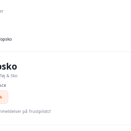
er
Topsko
psko
Tøj & Sko
ACK
%
nmeldelser på Trustpilot