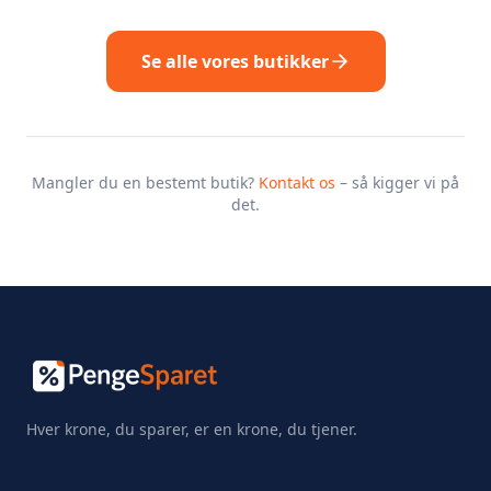
Se alle vores butikker
Mangler du en bestemt butik?
Kontakt os
– så kigger vi på
det.
Hver krone, du sparer, er en krone, du tjener.