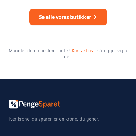
Se alle vores butikker
Mangler du en bestemt butik?
Kontakt os
– så kigger vi på
det.
Hver krone, du sparer, er en krone, du tjener.