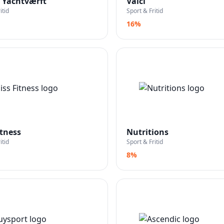
s Yachtværft
Vaici
itid
Sport & Fritid
16%
itness
Nutritions
itid
Sport & Fritid
8%