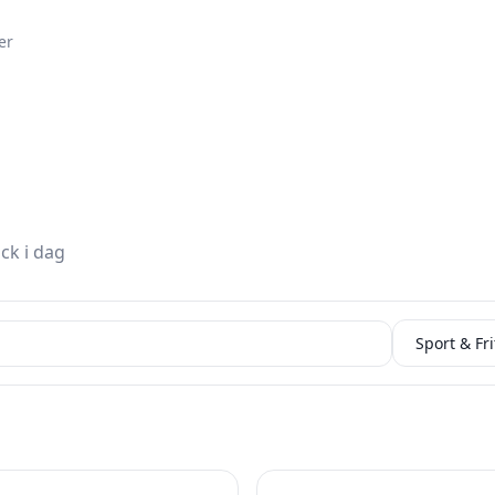
er
ck i dag