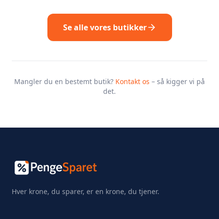
Se alle vores butikker
Mangler du en bestemt butik?
Kontakt os
– så kigger vi på
det.
Hver krone, du sparer, er en krone, du tjener.