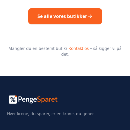
Se alle vores butikker
Mangler du en bestemt butik?
Kontakt os
– så kigger vi på
det.
Hver krone, du sparer, er en krone, du tjener.