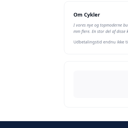
Om
Cykler
I vores nye og topmoderne but
mm flere. En stor del af disse
Udbetalingstid endnu ikke t