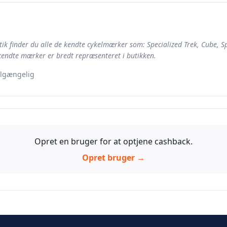
ik finder du alle de kendte cykelmærker som: Specialized Trek, Cube, S
 kendte mærker er bredt repræsenteret i butikken.
ilgængelig
Opret en bruger for at optjene cashback.
Opret bruger →