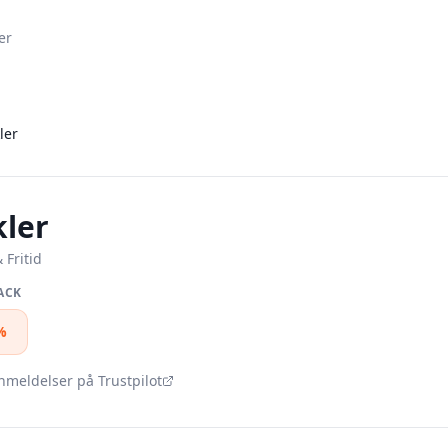
er
ler
kler
 Fritid
ACK
%
nmeldelser på Trustpilot