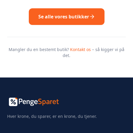
Se alle vores butikker
Mangler du en bestemt butik?
Kontakt os
– så kigger vi på
det.
Hver krone, du sparer, er en krone, du tjener.