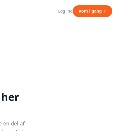
Log ind
Kom i gang
 her
e en del af