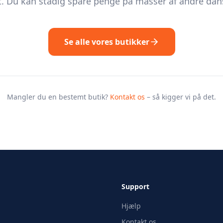
. Du kan stadig spare penge på masser af andre dans
Se alle vores butikker
Mangler du en bestemt butik?
Kontakt os
– så kigger vi på det.
Support
Hjælp
Kontakt os