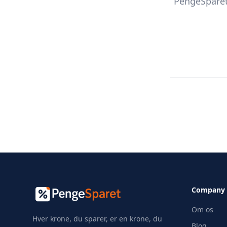
PengeSparet
Company
Om os
Hver krone, du sparer, er en krone, du
Blog