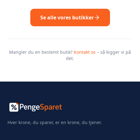
Se alle vores butikker
Mangler du en bestemt butik?
Kontakt os
– så kigger vi på
det.
Hver krone, du sparer, er en krone, du tjener.