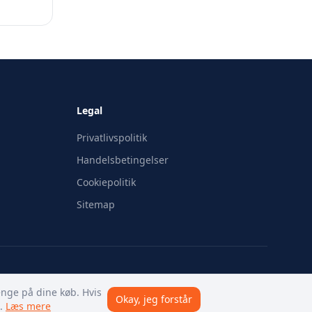
Legal
Privatlivspolitik
Handelsbetingelser
Cookiepolitik
Sitemap
enge på dine køb. Hvis
Okay, jeg forstår
.
Læs mere