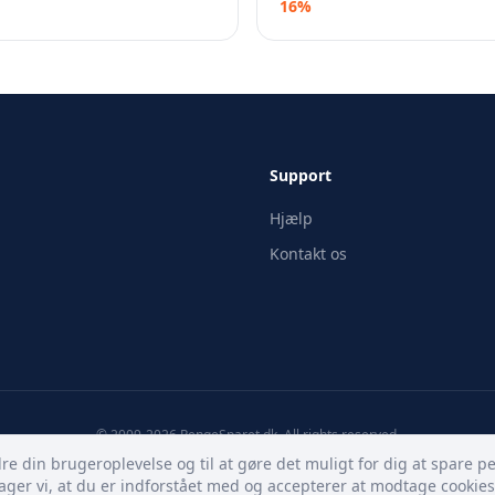
16%
Support
Hjælp
Kontakt os
© 2009-
2026
PengeSparet.dk. All rights reserved.
re din brugeroplevelse og til at gøre det muligt for dig at spare p
ger vi, at du er indforstået med og accepterer at modtage cookies