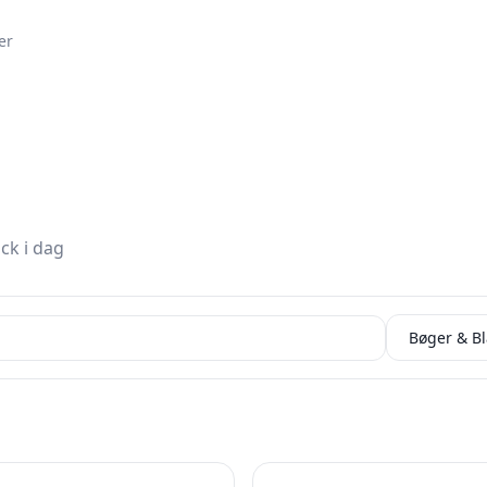
er
ck i dag