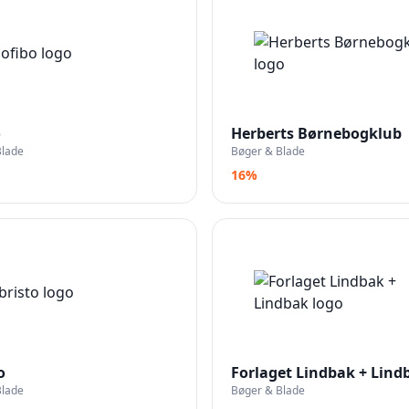
o
Herberts Børnebogklub
Blade
Bøger & Blade
16%
o
Forlaget Lindbak + Lind
Blade
Bøger & Blade