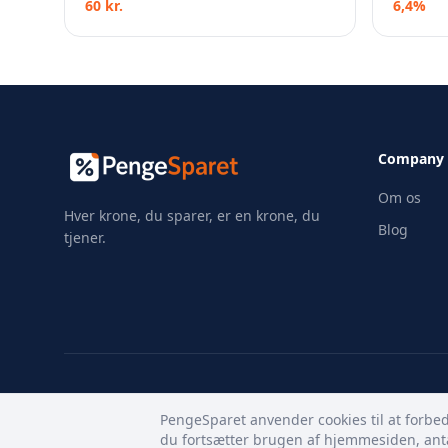
60 kr.
6,4%
Company
Om os
Hver krone, du sparer, er en krone, du
Blog
tjener.
PengeSparet anvender cookies til at forbed
du fortsætter brugen af hjemmesiden, anta